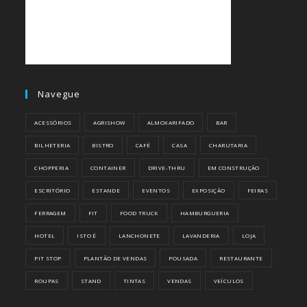
Navegue
ACESSÓRIOS
AGRISHOW
ALMOXARIFADO
BAR
BILHETERIA
BISTRO
CAFÉ
CASA
CHARUTARIA
CHOPPERIA
CONTAINER
DRIVE-THRU
EM CONSTRUÇÃO
ESCRITÓRIO
ESTANDE
EVENTOS
EXPOSIÇÃO
FEIRAS
FERRAGEM
FIT
FOOD TRUCK
HAMBURGUERIA
HOTEL
ISTO É
LANCHONETE
LAVANDERIA
LOJA
PIT STOP
PLANTÃO DE VENDAS
POUSADA
RESTAURANTE
ROUPAS
STAND
TINTAS
VENDAS
VEÍCULOS