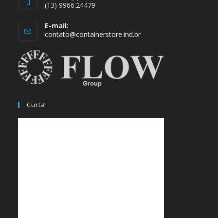
(13) 9966.24479
E-mail:
Abre
contato@containerstore.ind.br
em
seu
aplicativo
Curta!