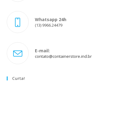
Whatsapp 24h
(13) 9966.24479
E-mail:
Abre
contato@containerstore.ind.br
em
seu
aplicativo
Curta!