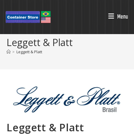
Ir
para
Menu
o
conteúdo
Leggett & Platt
>
Leggett & Platt
Leggett & Platt