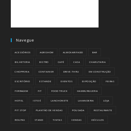
Navegue
ACESSÓRIOS
AGRISHOW
ALMOXARIFADO
BAR
BILHETERIA
BISTRO
CAFÉ
CASA
CHARUTARIA
CHOPPERIA
CONTAINER
DRIVE-THRU
EM CONSTRUÇÃO
ESCRITÓRIO
ESTANDE
EVENTOS
EXPOSIÇÃO
FEIRAS
FERRAGEM
FIT
FOOD TRUCK
HAMBURGUERIA
HOTEL
ISTO É
LANCHONETE
LAVANDERIA
LOJA
PIT STOP
PLANTÃO DE VENDAS
POUSADA
RESTAURANTE
ROUPAS
STAND
TINTAS
VENDAS
VEÍCULOS