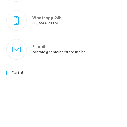
Whatsapp 24h
(13) 9966.24479
E-mail:
Abre
contato@containerstore.ind.br
em
seu
aplicativo
Curta!