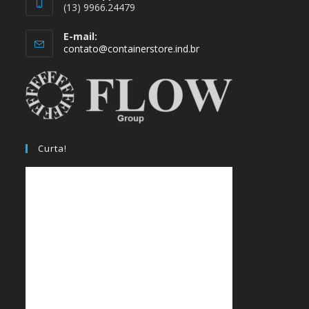
(13) 9966.24479
E-mail:
Abre
contato@containerstore.ind.br
em
seu
aplicativo
Curta!